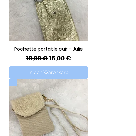
Pochette portable cuir - Julie
Standardpreis
Sale-Preis
19,90 €
15,00 €
In den Warenkorb
.