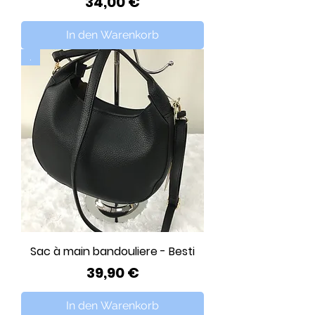
Preis
34,00 €
In den Warenkorb
.
Sac à main bandouliere - Besti
Preis
39,90 €
In den Warenkorb