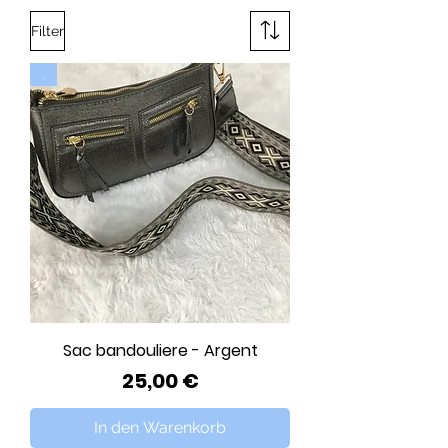
Filter
.
Sac bandouliere - Argent
Preis
25,00 €
In den Warenkorb