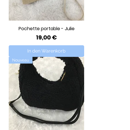
Pochette portable - Julie
Preis
19,00 €
In den Warenkorb
Nouveau