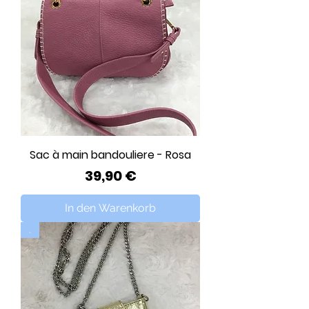
Sac à main bandouliere - Rosa
Preis
39,90 €
In den Warenkorb
.