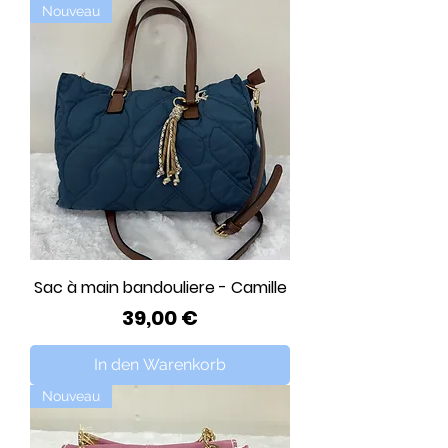
Nouveau
Sac à main bandouliere - Camille
Preis
39,00 €
In den Warenkorb
Nouveau