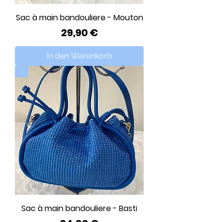
Sac à main bandouliere - Mouton
Preis
29,90 €
In den Warenkorb
.
Sac à main bandouliere - Basti