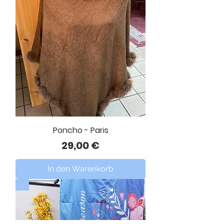
Poncho - Paris
Preis
29,00 €
In den Warenkorb
.