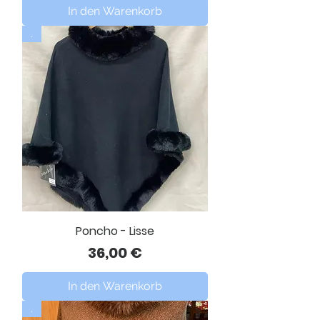
In den Warenkorb
.
Poncho - Lisse
Preis
36,00 €
In den Warenkorb
.