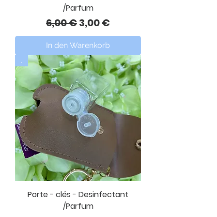
/Parfum
Standardpreis
Sale-Preis
6,00 €
3,00 €
In den Warenkorb
.
Porte - clés - Desinfectant
/Parfum