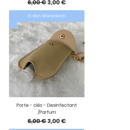
Standardpreis
Sale-Preis
6,00 €
3,00 €
In den Warenkorb
.
Porte - clés - Desinfectant
/Parfum
Standardpreis
Sale-Preis
6,00 €
3,00 €