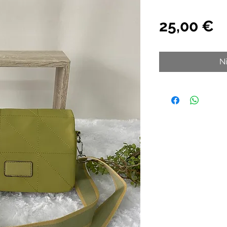
P
25,00 €
N