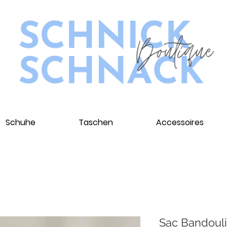
Schuhe
Taschen
Accessoires
Sac Bandouliè