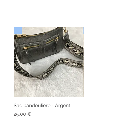
.
Nouveau
Sac bandouliere - Argent
Bonnet - Angora
Nicht verfügbar
Preis
25,00 €