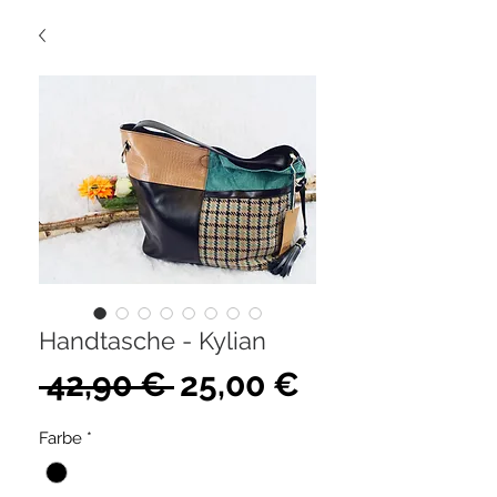
Handtasche - Kylian
Standardpreis
Sale-
 42,90 € 
25,00 €
Preis
Farbe
*