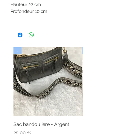
Hauteur 22 cm
Profondeur 10 cm
.
Nouveau
Sac bandouliere - Argent
Bonnet - Angora
Nicht verfügbar
Preis
25,00 €