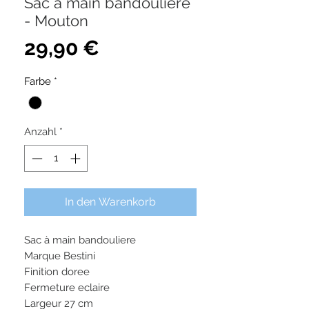
Sac à main bandouliere
- Mouton
Preis
29,90 €
Farbe
*
Anzahl
*
In den Warenkorb
Sac à main bandouliere
Marque Bestini
Finition doree
Fermeture eclaire
Largeur 27 cm