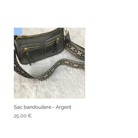
.
Nouveau
Sac bandouliere - Argent
Bonnet - Angora
Nicht verfügbar
Preis
25,00 €