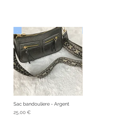
.
Nouveau
Sac bandouliere - Argent
Bonnet - Angora
Nicht verfügbar
Preis
25,00 €