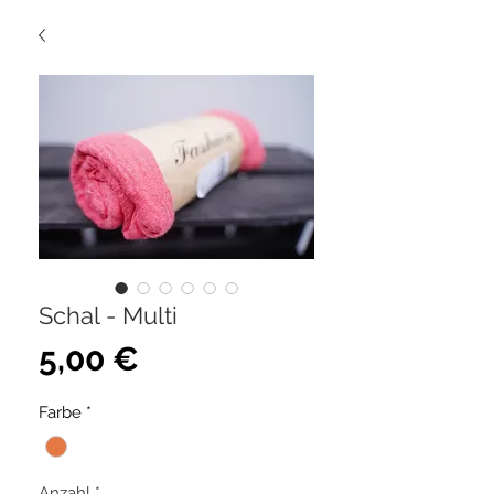
Schal - Multi
Preis
5,00 €
Farbe
*
Anzahl
*