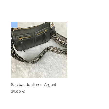
.
Nouveau
Sac bandouliere - Argent
Bonnet - Angora
Nicht verfügbar
Preis
25,00 €