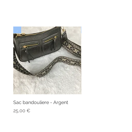
.
Nouveau
Sac bandouliere - Argent
Bonnet - Angora
Nicht verfügbar
Preis
25,00 €