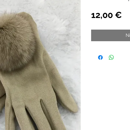
Pr
12,00 €
N