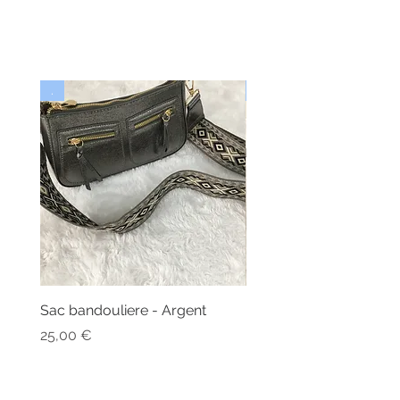
.
Nouveau
Sac bandouliere - Argent
Bonnet - Angora
Nicht verfügbar
Preis
25,00 €