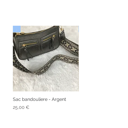
.
Nouveau
Sac bandouliere - Argent
Bonnet - Angora
Nicht verfügbar
Preis
25,00 €