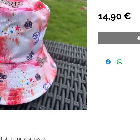
Pr
14,90 €
N
hsia blanc / schwarz