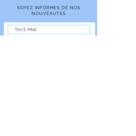
SOYEZ INFORMES DE NOS
NOUVEAUTES
Souscrire
BESOIN D'AIDE ?
contact@schnickschnack.fr
Conditions générales de ventes
Politique de retours
Mentions légales