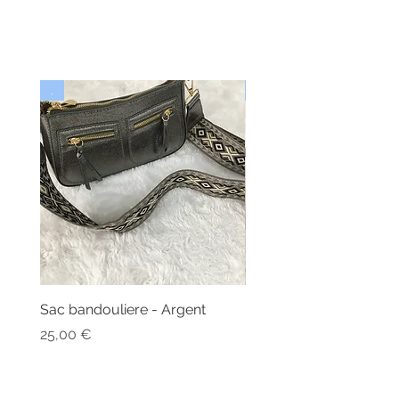
.
Nouveau
Sac bandouliere - Argent
Bonnet - Angora
Rupture de stock
Prix
25,00 €