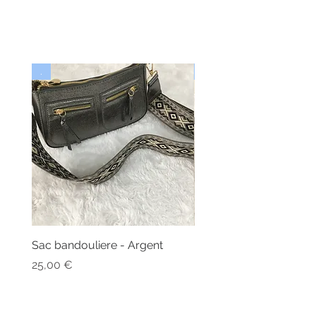
.
Nouveau
Sac bandouliere - Argent
Bonnet - Angora
Rupture de stock
Prix
25,00 €