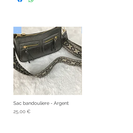
.
Nouveau
Sac bandouliere - Argent
Bonnet - Angora
Rupture de stock
Prix
25,00 €