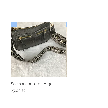
.
Nouveau
Sac bandouliere - Argent
Bonnet - Angora
Rupture de stock
Prix
25,00 €