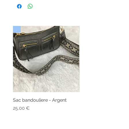
.
Nouveau
Sac bandouliere - Argent
Bonnet - Angora
Rupture de stock
Prix
25,00 €