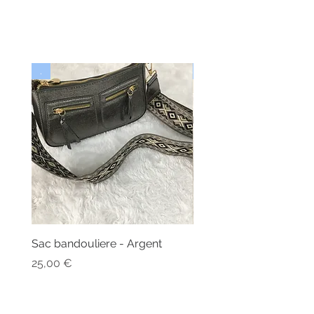
.
Nouveau
Sac bandouliere - Argent
Bonnet - Angora
Rupture de stock
Prix
25,00 €