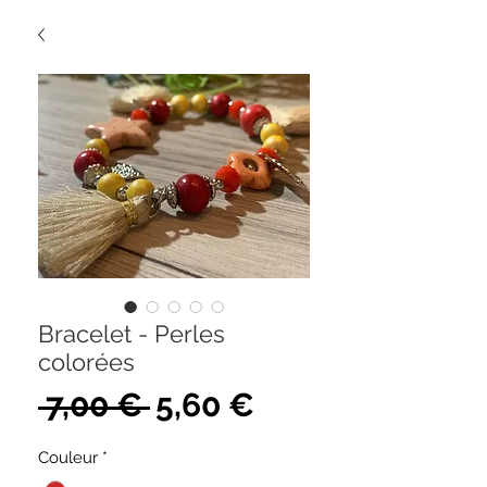
Bracelet - Perles
colorées
Prix
Prix
 7,00 € 
5,60 €
original
promotionnel
Couleur
*